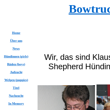
Bowtruc
Home
Über uns
News
Wir, das sind Klau
Hündinnen (girls)
Shepherd Hündinn
Rüden (boys)
Aufzucht
Welpen (puppies)
Titel
Nachzucht
In Memory