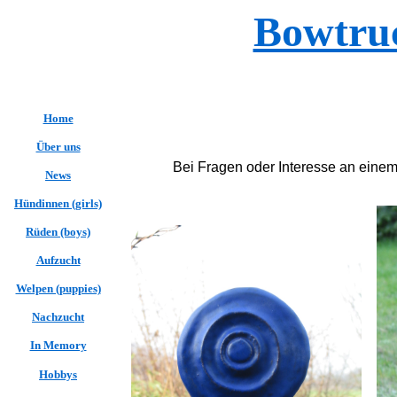
Bowtruc
Home
Über uns
Bei Fragen oder Interesse an einem
News
Hündinnen (girls)
Rüden (boys)
Aufzucht
Welpen (puppies)
Nachzucht
In Memory
Hobbys