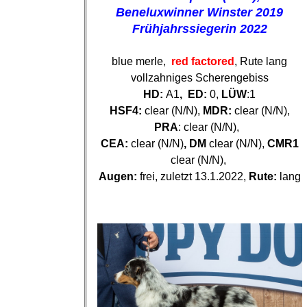
Beneluxwinner Winster 2019
Frühjahrssiegerin 2022
blue merle,
red factored
, Rute lang
vollzahniges Scherengebiss
HD:
A1
, ED:
0,
LÜW
:1
HSF4:
clear (N/N),
MDR:
clear (N/N),
PRA
: clear (N/N),
CEA:
clear (N/N)
, DM
clear (N/N),
CMR1
clear (N/N),
Augen:
frei, zuletzt 13.1.2022,
Rute:
lang