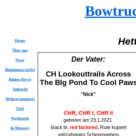
Bowtruc
H
Home
Über uns
Der Vater:
News
Hündinnen (girls)
CH Lookouttrails Across
Rüden (boys)
The BIg Pond To Cool Paw
Aufzucht
"Nick"
Welpen (puppies)
Titel
CHR,
CHR I, CHR II
Nachzucht
geboren am 23.1.2021
black tri,
red factored
, Rute kupiert
In Memory
vollzahniges Scherengebiss