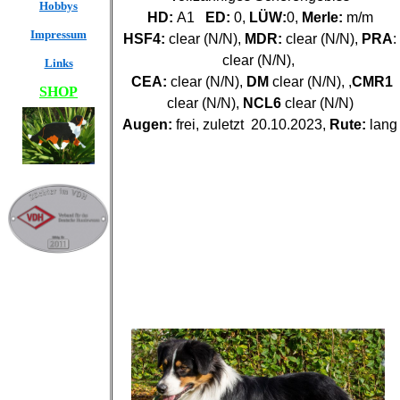
Hobbys
HD:
A1
ED:
0,
LÜW:
0,
Merle:
m/m
Impressum
HSF4:
clear (N/N),
MDR:
clear (N/N),
PRA
:
clear (N/N),
Links
CEA:
clear (N/N),
DM
clear (N/N), ,
CMR1
SHOP
clear (N/N),
NCL6
clear (N/N)
Augen:
frei, zuletzt 20.10.2023,
Rute:
lang