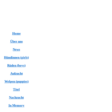
Home
Über uns
News
Hündinnen (girls)
Rüden (boys)
Aufzucht
Welpen (puppies)
Titel
Nachzucht
In Memory